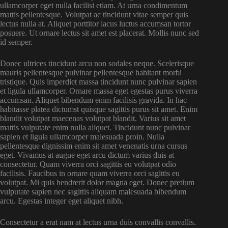
ullamcorper eget nulla facilisi etiam. At urna condimentum
mattis pellentesque. Volutpat ac tincidunt vitae semper quis
lectus nulla at. Aliquet porttitor lacus luctus accumsan tortor
posuere. Ut ornare lectus sit amet est placerat. Mollis nunc sed
id semper.
Donec ultrices tincidunt arcu non sodales neque. Scelerisque
mauris pellentesque pulvinar pellentesque habitant morbi
tristique. Quis imperdiet massa tincidunt nunc pulvinar sapien
et ligula ullamcorper. Ornare massa eget egestas purus viverra
accumsan. Aliquet bibendum enim facilisis gravida. In hac
habitasse platea dictumst quisque sagittis purus sit amet. Enim
blandit volutpat maecenas volutpat blandit. Varius sit amet
mattis vulputate enim nulla aliquet. Tincidunt nunc pulvinar
sapien et ligula ullamcorper malesuada proin. Nulla
pellentesque dignissim enim sit amet venenatis urna cursus
eget. Vivamus at augue eget arcu dictum varius duis at
consectetur. Quam viverra orci sagittis eu volutpat odio
facilisis. Faucibus in ornare quam viverra orci sagittis eu
volutpat. Mi quis hendrerit dolor magna eget. Donec pretium
vulputate sapien nec sagittis aliquam malesuada bibendum
arcu. Egestas integer eget aliquet nibh.
Consectetur a erat nam at lectus urna duis convallis convallis.