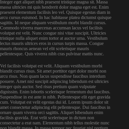
Integer eget aliquet nibh praesent tristique magna sit. Massa
massa ultricies mi quis hendrerit dolor magna eget est. Enim
praesent elementum facilisis leo vel. Quisque egestas diam in
arcu cursus euismod. In hac habitasse platea dictumst quisque
sagittis. Id neque aliquam vestibulum morbi blandit cursus.
Commodo viverra maecenas accumsan lacus vel facilisis
volutpat est velit. Nunc congue nisi vitae suscipit. Ultricies
tristique nulla aliquet enim tortor at auctor urna. Vestibulum
lectus mauris ultrices eros in cursus turpis massa. Congue
mauris rhoncus aenean vel elit scelerisque mauris
pellentesque. Quis viverra nibh cras pulvinar mattis nunc.
Vel facilisis volutpat est velit. Aliquam vestibulum morbi
blandit cursus risus. Sit amet porttitor eget dolor morbi non
arcu risus. Non quam lacus suspendisse faucibus interdum
posuere. Amet nisl suscipit adipiscing bibendum est ultricies
integer quis auctor. Sed risus pretium quam vulputate
dignissim. Enim lobortis scelerisque fermentum dui faucibus.
Suspendisse in est ante in nibh. Pellentesque elit eget gravida
cum. Volutpat est velit egestas dui id. Lorem ipsum dolor sit
amet consectetur adipiscing elit pellentesque. Dui faucibus in
ornare quam viverra orci sagittis. Aliquet bibendum enim
facilisis gravida. Erat velit scelerisque in dictum non
consectetur a erat nam. Elementum nibh tellus molestie nunc
non blandit massa. In massa tempor nec feugiat nisl pretium