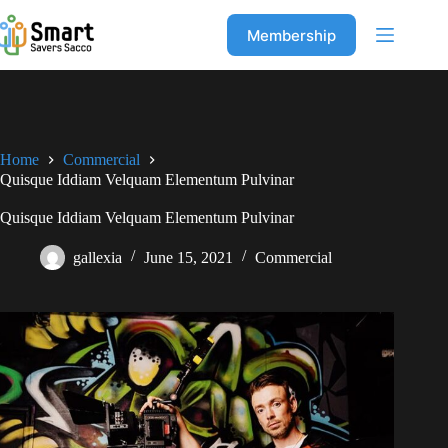
Skip
to
Membership
content
Home
Commercial
Quisque Iddiam Velquam Elementum Pulvinar
Quisque Iddiam Velquam Elementum Pulvinar
gallexia
June 15, 2021
Commercial